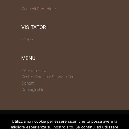
Cuccioli Chocolate
VISITATORI
51.473
MENU
L’Allevamento
Centro Cinofilo e Servizi offerti
Contatti
Consigli utili
Utilizziamo i cookie per essere sicuri che tu possa avere la
migliore esperienza sul nostro sito. Se continui ad utilizzare
Labrador Retriever dei Tre Cioccolati