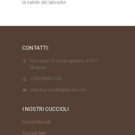
la salute del labrador
CONTATTI:
Via Levata 10 Campogalliano 41011
Modena
+393338431168
hellodog.cinofilia@gmail.com
I NOSTRI CUCCIOLI
Cuccioli Biondi
Cuccioli Neri