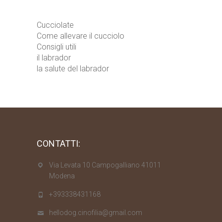
Cucciolate
Come allevare il cucciolo
Consigli utili
il labrador
la salute del labrador
CONTATTI:
Via Levata 10 Campogalliano 41011
Modena
+393338431168
hellodog.cinofilia@gmail.com