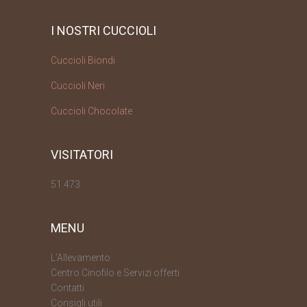
I NOSTRI CUCCIOLI
Cuccioli Biondi
Cuccioli Neri
Cuccioli Chocolate
VISITATORI
51.473
MENU
L’Allevamento
Centro Cinofilo e Servizi offerti
Contatti
Consigli utili