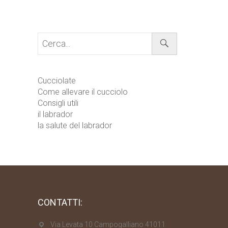
Cerca...
Cucciolate
Come allevare il cucciolo
Consigli utili
il labrador
la salute del labrador
CONTATTI:
Via Levata 10 Campogalliano 41011