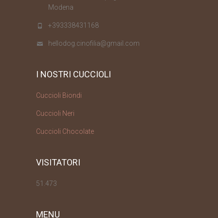
Modena
+393338431168
hellodog.cinofilia@gmail.com
I NOSTRI CUCCIOLI
Cuccioli Biondi
Cuccioli Neri
Cuccioli Chocolate
VISITATORI
51.473
MENU